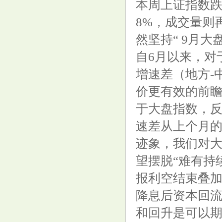
本周上证指数跌2.
8%，成交量则
多人社媒晒照，中国女篮的姑娘
然坚持“ 9月
越来越好看了
自6月以来，对
增速差（地方-
价更有效的前瞻
于大盘指数，反
速差从上个月的-
迹象，我们对大
望摆脱“难有持
报利空结束叠
降息后资本回流
和回升是可以