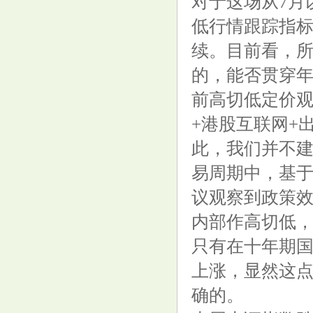
对于这场从7月
低行情跟踪指标
续。目前看，所
的，能否贯穿年
安宜建设被执行146988元，今年
前高切低定价
以来已被执行多次，涉及江苏江
+港股互联网+
西陕西等地
此，我们并不
易周期中，基
议观察到政策
内部作高切低
“定向降息”搅动周末基金圈，知
只有在十年期
名量化私募“转守为攻”，淡化行
上涨，显然这
业左侧布局
确的。