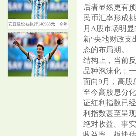
后者显然更有
民币汇率形成挑
安宜建设被执行146988元，今年
以来已被执行多次，涉及江苏江
月A股市场明显
西陕西等地
新“央地财政支
态的布局期。
结构上，当前
品种泡沫化；一
“定向降息”搅动周末基金圈，知
面向9月，高股
名量化私募“转守为攻”，淡化行
至今高股息分
业左侧布局
证红利指数已
利指数甚至呈现
绝对收益。事
收益率，板块
多人社媒晒照，中国女篮的姑娘