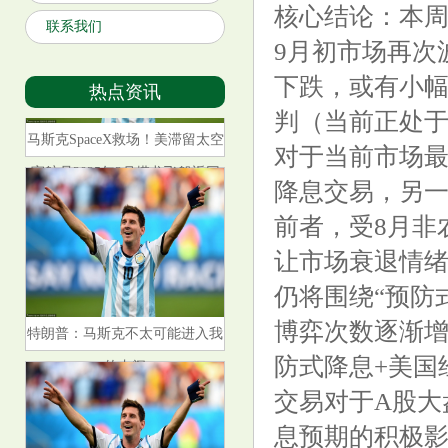
核心结论：本周
联系我们
9月初市场再次
下跌，或有小幅
热点资讯
马斯克SpaceX救场！美滞留太空
判（当前正处
宇航员2025年2月搭龙飞船返回
对于当前市场
地球
降息交易，另
前者，受8月非
让市场衰退情
仍将围绕“预防
特朗普：马斯克不太可能进入我
博弈次数逐渐增
的内阁
防式降息+美国
交易对于A股大
息预期的积极