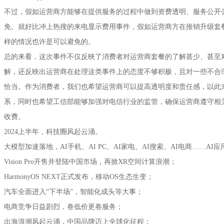
不过，假如运营商方能够在提供服务的过程中做到资费透明、服务公开
免。就好比冲上热搜的来电显示费用事件，假如运营商方在推销升级套
样的情况也许是可以避免的。
总的来看，这次事件不仅反映了消费者对运营商套餐的了解甚少、甚至
解，还反映出运营商在处理这类事件上的态度不够积极，且对一些不合
恰当。作为消费者，我们也希望运营商可以提高透明度和责任感，以此
系，同时也希望工信部能够加强对电信行业的监管，确保运营商遵守相
收费。
2024上半年，科技圈风起云涌。
大模型加速落地，AI手机、AI PC、AI家电、AI搜索、AI电商……AI
Vision Pro开售并登陆中国市场，再掀XR空间计算浪潮；
HarmonyOS NEXT正式发布，移动OS生态生变；
汽车全面进入“下半场”，智能化成头等大事；
电商竞争日益剧烈，卷低价更卷服务；
出海浪潮风起云涌，中国品牌迈上全球化征程；