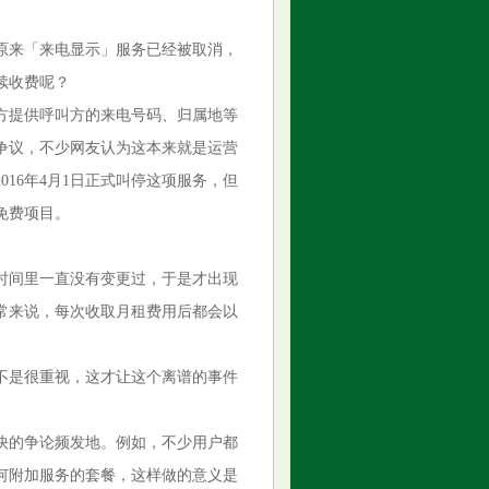
原来「来电显示」服务已经被取消，
续收费呢？
方提供呼叫方的来电号码、归属地等
争议，不少网友认为这本来就是运营
16年4月1日正式叫停这项服务，但
免费项目。
年时间里一直没有变更过，于是才出现
常来说，每次收取月租费用后都会以
不是很重视，这才让这个离谱的事件
快的争论频发地。例如，不少用户都
何附加服务的套餐，这样做的意义是