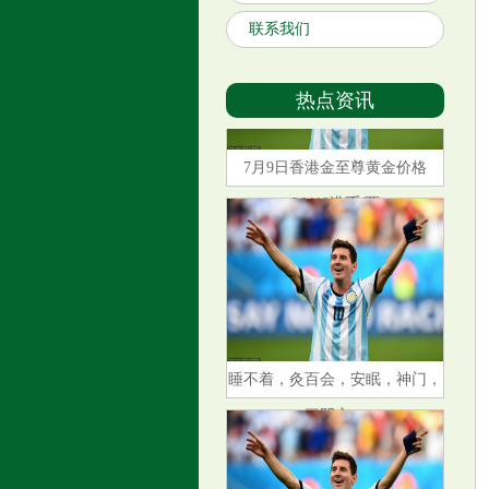
联系我们
热点资讯
7月9日香港金至尊黄金价格
26410港币/两
睡不着，灸百会，安眠，神门，
三阴交。