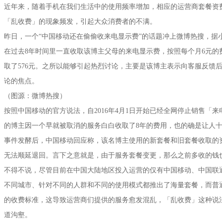
近年来，随着手机在我们生活中的使用频率增加，相应的运营商套餐资
「乱收费」的现象频发，引起大众消费者的不满。
昨日，一个“中国移动还在偷偷收来电显示费”的话题冲上微博热搜，据
在过去8年时间里一直收取该博主父母的来电显示费，按照每个月6元的
取了576元。之所以能够引起热烈讨论，主要是该博主表示向客服反馈
论的焦点。
（图源：微博热搜）
按照中国移动的官方说法，自2016年4月1日开始已经全网停止销售「
的博主因一个早就被取消的服务白白收取了8年的费用，也的确是让人
事件发酵后，中国移动回应称，该名博主使用的新套餐和旧套餐收取的
无法顺延退回。言下之意就是，由于服务套餐变更，那么之前多收的钱
不得不说，尽管目前在中国大陆地区投入运营的仅有中国移动、中国联
不同城市、针对不同的人群和不同的使用模式都推出了海量套餐，而普
的收费标准，这导致运营商们提供的服务愈发混乱，「乱收费」这种说
道沟壑。