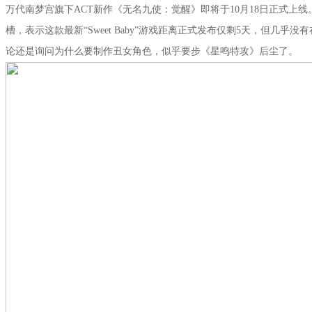
万代南梦宫旗下ACT新作《无名九使：觉醒》即将于10月18日正式上线。近日
槽，表示这款最新“Sweet Baby”游戏距离正式发布仅剩5天，但几乎没
论还是询问为什么要制作丑女角色，似乎要步《星鸣特攻》后尘了。