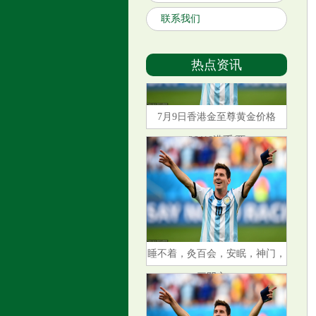
联系我们
热点资讯
7月9日香港金至尊黄金价格
26410港币/两
睡不着，灸百会，安眠，神门，
三阴交。