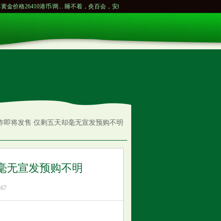
6410港币/两...
睡不着，灸百会，安眠，神门，三阴交。...
重庆三峡学院拟改名为重
新作即将发售 仅剩五天却毫无宣发预购不明
却毫无宣发预购不明
67